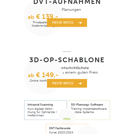
DVT-AUFNAHMEN
inkl. Planungen
€ 139,-
ab
MEHR INFOS
Privatpatienten
Kostenerstattung
3D-OP-SCHABLONE
Unsere
fortschrittlichste
Technologie
zu einem guten Preis
€ 149,-
ab
Online Konfigurator
MEHR INFOS
Intraoral Scanning
3D-Planungs-Software
Kurs digitale Abfor-
Training Implantatsoftware
mung für Zahnärzte /
multiple Systeme
Helferinnen
neu
DVT Fachkunde
Kurse 2023/2024